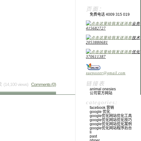
页面：
免费电话 4009 315 019
业务
415682727
技术
2053880681
优化
370611387
xueposter@gmail.com
链接表
 (14,100 views)
Comments (0)
animal onesies
公司官方网站
categories:
facebook 营销
google 优化
google优化网站优化工具
google优化网站优化技巧
google优化网站优化案例
google优化网站程序后台
li
past
phper