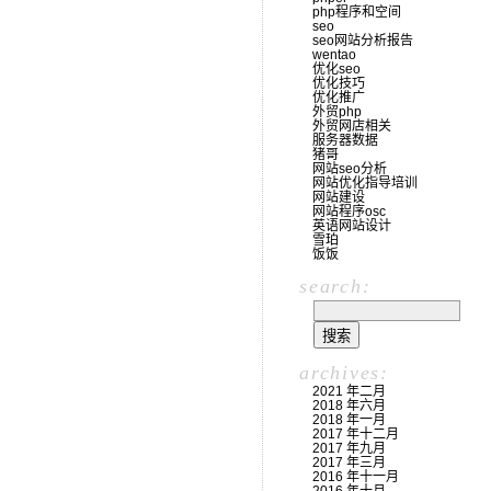
php程序和空间
seo
seo网站分析报告
wentao
优化seo
优化技巧
优化推广
外贸php
外贸网店相关
服务器数据
猪哥
网站seo分析
网站优化指导培训
网站建设
网站程序osc
英语网站设计
雪珀
饭饭
search:
archives:
2021 年二月
2018 年六月
2018 年一月
2017 年十二月
2017 年九月
2017 年三月
2016 年十一月