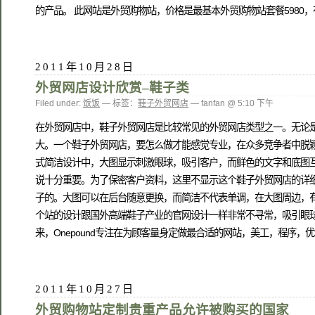
的产品。 此网站是外贸购物站，价格是最基本外贸购物站套餐5980
2011年10月28日
外贸网店设计欣赏–鞋子类
Filed under:
饭饭
— 标签：
鞋子外贸网店
— fanfan @ 5:10 下午
在外贸网店中，鞋子外贸网店是比较常见的外贸网店类型之一。无论
大。一个鞋子外贸网店，要怎么做才能感觉专业，在众多竞争者中脱颖
式简洁设计中，大图显示刺激眼球，吸引客户，而鲜色的文字和底图
说十分重要。为了保密客户资料，这里不显示这个鞋子外贸网店的详细
子的。大图可以在后台随意更换，而简洁不代表单调，在大图周边，
个站的设计跟国外高端鞋子产业的官网设计一样非常不寻常，吸引眼球。这跟
来，Onepound专注在为顾客量身定做最合适的网站，美工，程序，优化专业指导。
2011年10月27日
外贸购物站定制贵重产品允许被购买的国家