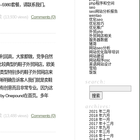
php程序和空间
5980套餐，请联系我们。
seo
seo网站分析报告
wentao
 (13,930 views)
Comments (0)
优化seo
优化技巧
优化推广
外贸php
外贸网店相关
服务器数据
猪哥
网站seo分析
网站优化指导培训
利润高，大家都做，竞争自然
网站建设
网站程序osc
比较典型的鞋子外贸网店，欧美
英语网站设计
雪珀
类型特别多的鞋子外贸网店来
饭饭
清晰明确告诉客人我们就是卖鞋
search:
有创意而且非常专业。因为这
Onepound在首页。多年
archives:
2021 年二月
 (13,488 views)
Comments (0)
2018 年六月
2018 年一月
2017 年十二月
2017 年九月
2017 年三月
2016 年十一月