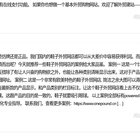
，有在线支付功能。 如果你也想做一个基本外贸购物网站，欢迎了解外贸建站——
阅读
是仿牌还是正品，我们国内的鞋子外贸网店都可以从大差价中容易获得利润。而
而出呢？今天就推荐一些鞋子外贸网店的案例给大家品鉴。 案例一 这是一个
互搭除了有让人兴奋的购物欲之外，也能让各种类别清晰显示出来，这对于产品
网址。 案例二 这是一个非常有欧美特色的鞋子外贸网店, 简洁之余大图可以
有最新款的产品显示，和产品类别的栏目标注，让这个鞋子外贸网店看上去不仅
产品的目的是一致的，鞋子就要吸引眼球。 以上案例全部标有powered by 
 联系我们，查看更多案例：https://www.onepound.cn […]
阅读