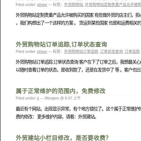
Filed under:
phper
— 标签：
外贸购物站
,
外贸购物站定制贵重产品允许被
外贸购物站定制贵重产品允许被购买的国家 有些做外贸的店主们，担
，我们构想出了一个这样的方案 。 货运到某些国家 也是和运费相关的 
外贸购物站订单追踪,订单状态查询
Filed under:
phper
— 标签：
外贸购物站订单追踪
,
订单状态查询
,
订单追踪
外贸购物站订单追踪,订单状态查询 客户在下了订单之后，我想最关心
以随时查看订单的状态，是收到款了，还是在发货中了 等 。客户也比较放
属于正常维护的范围内，免费修改
Filed under:
li
— lifengwu @ 6:47 上午
最近有个网站，出现显示异常，有个地方错位了。这个属于正常维护的
费的修改： 更多维护内容，请看：外贸建站。
外贸建站小栏目修改，是否要收费？