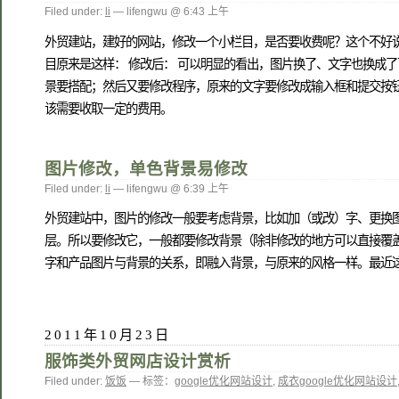
Filed under:
li
— lifengwu @ 6:43 上午
外贸建站，建好的网站，修改一个小栏目，是否要收费呢？这个不好
目原来是这样： 修改后： 可以明显的看出，图片换了、文字也换成
景要搭配；然后又要修改程序，原来的文字要修改成输入框和提交按
该需要收取一定的费用。
图片修改，单色背景易修改
Filed under:
li
— lifengwu @ 6:39 上午
外贸建站中，图片的修改一般要考虑背景，比如加（或改）字、更换图上
层。所以要修改它，一般都要修改背景（除非修改的地方可以直接覆
字和产品图片与背景的关系，即融入背景，与原来的风格一样。最近这个站就是这样修改
2011年10月23日
服饰类外贸网店设计赏析
Filed under:
饭饭
— 标签：
google优化网站设计
,
成衣google优化网站设计