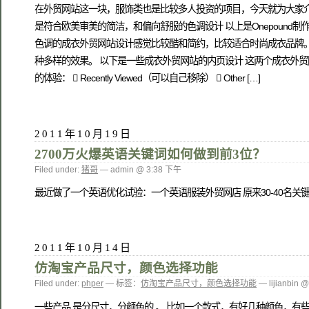
在外贸网站这一块，服饰类也是比较多人投资的项目，今天就为大家介
是符合欧美审美的简洁，和偏向舒服的色调设计 以上是Onepoun
色调的成衣外贸网站设计感觉比较酷和简约，比较适合时尚成衣品牌
种多样的效果。 以下是一些成衣外贸网站的内页设计 这两个成衣外贸
的体验：  Recently Viewed（可以自己移除）  Other […]
2011年10月19日
2700万火爆英语关键词如何做到前3位？
Filed under:
猪哥
— admin @ 3:38 下午
最近做了一个英语优化试验：一个英语服装外贸网店 原来30-40名关键词能否
2011年10月14日
仿淘宝产品尺寸，颜色选择功能
Filed under:
phper
— 标签：
仿淘宝产品尺寸，颜色选择功能
— lijianbin 
一些产品 是分尺寸，分颜色的 。 比如一个款式，有好几种颜色，有