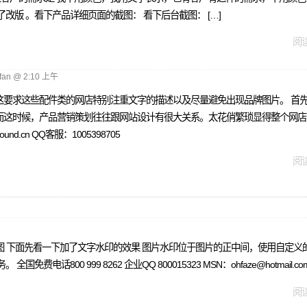
版 。看下产品详细页面的截图： 看下后台截图： […]
阅读
fan @ 2:10 上午
这要求这些配件类的网店特别注重文字的描述以及尽量避免出现品牌图片。 首
而这时候，产品营销策划往往跟网站设计有很大关系。太花俏繁琐显得整个网店
d.cn QQ客服：1005398705
阅读
图 下面先看一下加了文字水印的效果 图片水印位于图片的正中间，使用自定义
0 999 8262 企业QQ 800015323 MSN：ohfaze@hotmail.com 
阅读