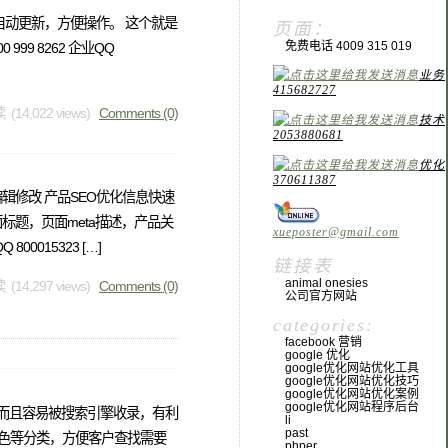
自动更新，方便操作。 这个就是
页面：
免费电话 4009 315 019
 8262 企业QQ
业务
415682727
 (14,022 views)
Comments (0)
技术
2053880681
优化
370611387
修改 产品SEO优化信息快速
题，页面meta描述，产品关
xueposter@gmail.com
015323 […]
链接表
animal onesies
 (14,297 views)
Comments (0)
公司官方网站
categories:
facebook 营销
google 优化
google优化网站优化工具
google优化网站优化技巧
google优化网站优化案例
google优化网站程序后台
快！而且容易被搜索引擎收录，有利
li
past
颜色等分类，方便客户查找需要
phper