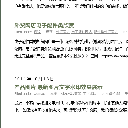
户有淘宝店，他要做成淘宝那样的 。所以我们针对的客户的需求，做了改
外贸网店电子配件类欣赏
Filed under:
饭饭
— 标签：
外贸网店
,
电子配件网店
,
配件类外贸网店
— fan
电子配件类的外贸网店是一种比较特殊的行业，仿牌网站打击严厉，
杂的，电子配件类外贸网店也有很多种类，例如耳机，游戏机配件，
无法完整展示产品。 查看更多本公司案例》》 官网：https://www.onepoun
2011年10月13日
产品图片 最新图片文字水印效果展示
Filed under:
wentao
— 标签：
图片水印效果
,
文字水印
— past @ 6:55 上午
最近一个客户要求加文字水印，45度角斜放在图片中，防止其他人盗
小。 如果您有更多其他需求，可以请咨询万方客服，我们竭诚为您服务。 全国免费电话80