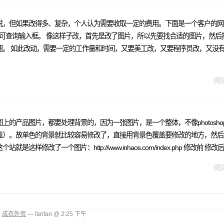
说，但如果改得多、复杂，个人认为需要收取一定的费用。下面是一个客户的网
了可查询输入框。 像这样子改，首先是改了图片，所以先要找合适的图片，然
钮。 如此改动，需要一定的工作量和时间，又要美工改，又要程序员改，又没
阅读
的产品图片，都要处理背景的，因为一张图片，是一个整体，不像photosh
盖）。故单色的背景就比较容易修改了，直接用背景色覆盖要修改的地方，然后
了一个图片：http://www.inhaos.com/index.php 修改前 修改
阅读
,
成衣外贸
— fanfan @ 2:25 下午