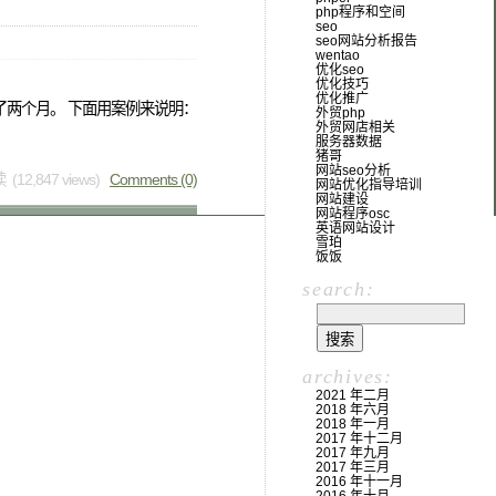
php程序和空间
seo
seo网站分析报告
wentao
优化seo
优化技巧
优化推广
优化了两个月。 下面用案例来说明：
外贸php
外贸网店相关
服务器数据
猪哥
网站seo分析
 (12,847 views)
Comments (0)
网站优化指导培训
网站建设
网站程序osc
英语网站设计
雪珀
饭饭
search:
archives:
2021 年二月
2018 年六月
2018 年一月
2017 年十二月
2017 年九月
2017 年三月
2016 年十一月