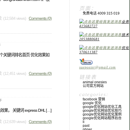
页面：
免费电话 4009 315 019
 (12,584 views)
Comments (0)
业务
415682727
技术
2053880681
午
优化
370611387
 多个关键词排名首页 优化效果如
xueposter@gmail.com
 (12,451 views)
Comments (0)
链接表
animal onesies
公司官方网站
categories:
facebook 营销
午
google 优化
google优化网站优化工具
键词 express DHL […]
google优化网站优化技巧
google优化网站优化案例
google优化网站程序后台
 (12,639 views)
Comments (0)
li
past
phper