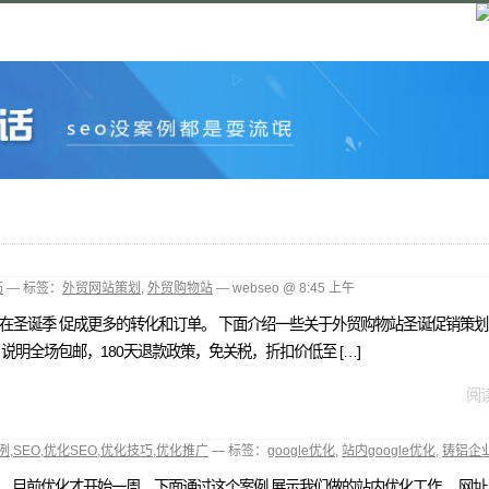
巧
— 标签：
外贸网站策划
,
外贸购物站
— webseo @ 8:45 上午
在圣诞季 促成更多的转化和订单。 下面介绍一些关于外贸购物站圣诞促销策划建
说明全场包邮，180天退款政策，免关税，折扣价低至 […]
阅读
例
,
SEO
,
优化SEO
,
优化技巧
,
优化推广
— 标签：
google优化
,
站内google优化
,
铸铝企
优化。 目前优化才开始一周，下面通过这个案例 展示我们做的站内优化工作。 网址：dongru