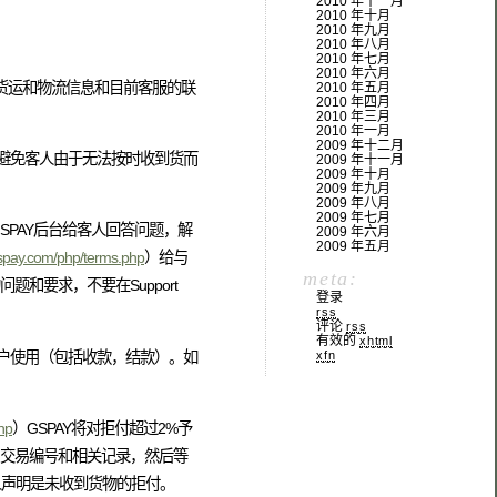
2010 年十一月
2010 年十月
2010 年九月
2010 年八月
2010 年七月
2010 年六月
关货运和物流信息和目前客服的联
2010 年五月
2010 年四月
2010 年三月
2010 年一月
2009 年十二月
避免客人由于无法按时收到货而
2009 年十一月
2009 年十月
2009 年九月
2009 年八月
2009 年七月
s请直接在GSPAY后台给客人回答问题，解
2009 年六月
2009 年五月
gspay.com/php/terms.php
）给与
meta:
题和要求，不要在Support
登录
rss
评论
rss
有效的
xhtml
户使用（包括收款，结款）。如
xfn
hp
）GSPAY将对拒付超过2%予
，交易编号和相关记录，然后等
人声明是未收到货物的拒付。