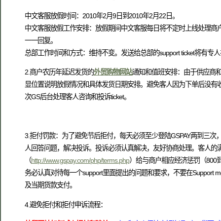
中文客服放假时间：2010年2月9日到2010年2月22日。
中文客服放假工作安排：放假期间中文客服每日将不定时上线处理商
一一回复。
总部工作时间和方式：维持不变。发送给总部的support ticket将有
2.商户农历年延迟发货的
外贸购物网站
通知和值班安排：由于供应商和
显位置说明放假情况和具体发货日期安排。避免客人因为下单后没有收
次GS后台处理客人咨询和投诉ticket。
3.拒付罚款：为了避免节后拒付，每天必须至少登陆GSPAY两到三次，回答Customer s
人回答问题，解决投诉。投诉必须认真解决，友好协商处理。客人的满意
（
http://www.gspay.com/php/terms.php
）给与商户相应经济惩罚（800到3
务必认真对待每一个support里面提出的问题和要求，不要在Support messa
及当期货款支付。
4.避免拒付和拒付申诉流程：