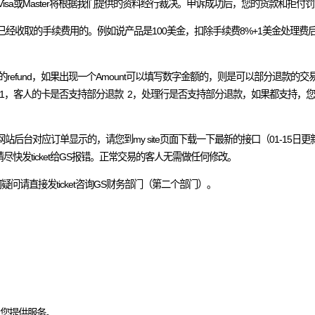
申诉，Visa或Master将根据我们提供的资料经行裁决。申诉成功后，您的货款和拒
已经收取的手续费用的。例如说产品是100美金，扣除手续费8%+1美金处理费
方的refund，如果出现一个Amount可以填写数字金额的，则是可以部分退款的
，客人的卡是否支持部分退款 2，处理行是否支持部分退款，如果都支持，您的后
后台对应订单显示的，请您到my site页面下载一下最新的接口（01-15日
发ticket给GS报错。正常交易的客人无需做任何修改。
何疑问请直接发ticket咨询GS财务部门（第二个部门）。
中为您提供服务。