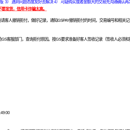
对版 3）.遇到问题态度友好去解决 4）.可疑购买或者金额大的交易先沟通确认再发货
不要发货，信用卡诈骗太高。
商请客人撤销拒付，做好记录，通知GSPAY撤销拒付的时间，交易编号和相关
发给GS客服部门，查询拒付原因。按GS要求准备好客人签收记录（签收人必须
:49:00