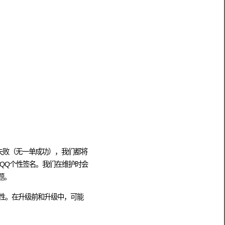
易失败（无一单成功），我们都将
QQ个性签名。我们在维护时会
题。
定性。在升级前和升级中，可能