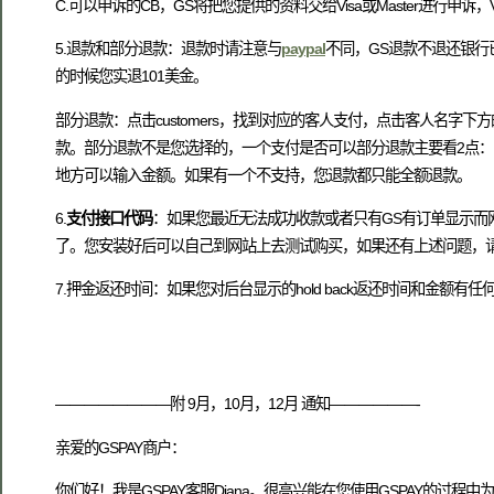
C.可以申诉的CB，GS将把您提供的资料交给Visa或Master进行
5.退款和部分退款：退款时请注意与
paypal
不同，GS退款不退还银行
的时候您实退101美金。
部分退款：点击customers，找到对应的客人支付，点击客人名字下
款。部分退款不是您选择的，一个支付是否可以部分退款主要看2点：1
地方可以输入金额。如果有一个不支持，您退款都只能全额退款。
6.
支付接口代码
：如果您最近无法成功收款或者只有GS有订单显示而网站
了。您安装好后可以自己到网站上去测试购买，如果还有上述问题，请尽快
7.押金返还时间：如果您对后台显示的hold back返还时间和金额有任
————————附 9月，10月，12月 通知——————-
亲爱的GSPAY商户：
你们好！我是GSPAY客服Diana。很高兴能在您使用GSPAY的过程