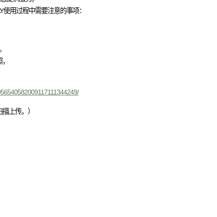
AY使用过程中需要注意的事项：
。
照，
ic/956540582009117111344249/
扫描上传。）