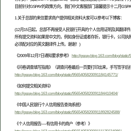
目前针对GSPAY的政策方向，我们中文客服部门温馨提示十二月GSP
1.关于总部的来信要求商户提供相关资料大家可以参考以下博客：
(12月15日起，总部不再接受人民银行开具的个人信用证明及其翻译件
所有提交资料如果是中文的，例如身份证或者存折，银行卡，公司执
必须配对应的英文翻译件上传。谢谢！)
《2009年12月7日通知要求参考》
http://gspay.blog.163.com/blog/stat
《问卷调查填写指南》（调查问卷最后一页要打印出来，手写签字后
http://gspay.blog.163.com/blog/static/9565405820091184145771/
《如何提交相关资料》
http://gspay.blog.163.com/blog/static/9565405820091184410404/
《中国人民银行个人信用报告查询系统》
http://gspay.blog.163.com/blog/static/95654058200911892824588/
《个人信用报告—-有信用卡的商户（参考）》
http://gspay.blog.163.com/blog/static/956540582009111125634986/