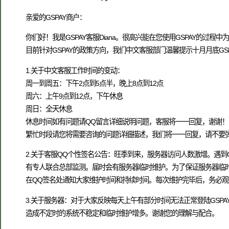
亲爱的GSPAY商户：
你们好！我是GSPAY客服Diana。很高兴能在您使用GSPAY的过程
目前针对GSPAY的政策方向，我们中文客服部门温馨提示十月月底GS
1.关于中文客服工作时间的变动：
周一到周五：下午2点到5点半，晚上8点到12点
周六：上午9点到12点，下午休息
周日：全天休息
休息时间如有问题请QQ留言详细说明问题，客服将一一回复，谢谢！
繁忙时段请您将需要咨询的问题详细描述，我们将一一回复，请不要
2.关于客服QQ个性签名公告：旺季到来，服务器访问人数激增。遇到
有专人联合总部监测。届时会有服务器临时维护。为了保证服务器临
在QQ签名处通知大家维护时间和持续时间。每次维护完毕后，务必观察销
3.关于服务器：对于大家反映每天上午有部分时间无法正常登陆GS
造成不定时的系统不稳定和临时维护增多。谢谢您的理解与配合。