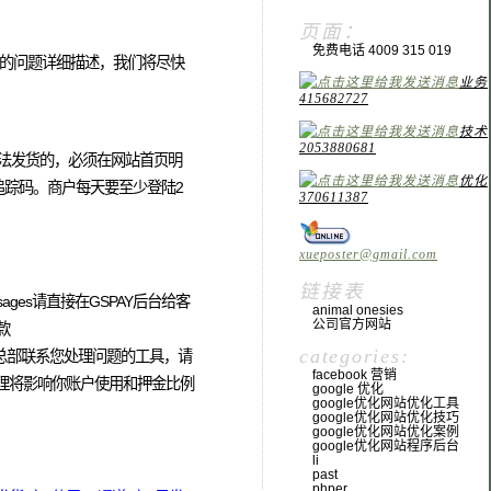
页面：
免费电话 4009 315 019
的问题详细描述，我们将尽快
业务
415682727
技术
2053880681
法发货的，必须在网站首页明
优化
追踪码。商户每天要至少登陆2
370611387
xueposter@gmail.com
链接表
messages请直接在GSPAY后台给客
animal onesies
公司官方网站
款
categories:
es是总部联系您处理问题的工具，请
facebook 营销
icket处理将影响你账户使用和押金比例
google 优化
google优化网站优化工具
google优化网站优化技巧
google优化网站优化案例
google优化网站程序后台
li
past
phper