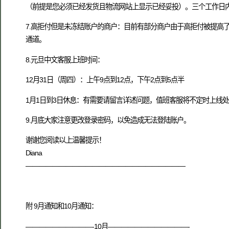
（前提是您必须已经发货且物流网站上显示已经妥投）。三个工作日
7.高拒付但是未冻结账户的商户：目前有部分商户由于高拒付被提高
通道。
8.元旦中文客服上班时间：
12月31日（周四）：上午9点到12点，下午2点到5点半
1月1日到3日休息：有需要请留言详述问题，值班客服将不定时上线
9.月底大家注意更改登录密码，以免造成无法登陆账户。
谢谢您阅读以上温馨提示！
Diana
————————————————————————
附 9月通知和10月通知：
——————————-10月————————————-