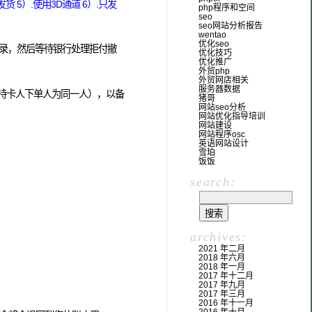
 5）.使用3D通道 6）.只发
php程序和空间
seo
seo网站分析报告
wentao
优化seo
记录，然后等待银行处理拒付撤
优化技巧
优化推广
外贸php
外贸网店相关
服务器数据
和持卡人下单人为同一人），以备
猪哥
网站seo分析
网站优化指导培训
网站建设
网站程序osc
英语网站设计
雪珀
饭饭
search:
archives:
2021 年二月
2018 年六月
2018 年一月
2017 年十二月
2017 年九月
2017 年三月
2016 年十一月