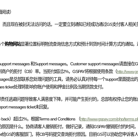
细阅读）
尾的网站，而且现在被封无法访问的话，一定要立刻通知已经成功通过GS支付客人相
各个
购物网站
显著位置标明物流查询信息方式和预计到货时间计算方式的通知。
messages 和Support messages。Customer support message
户的拒付（CB）率。当拒付超过2%，GSPAY将根据使用条款（
http://www.
sages是总部联系您处理问题的工具，请务必认真对待每一个support里面提出的问
messages ticket处理将影响你账户使用和押金比例及当期货款支付。
卸责任逃避问题导致客人满意度下降，并可能产生拒付的，总部有权停止您的账
 messages ticket未回复。
过2%，根据Terms and Conditions （
http://www.gspay.com/php/terms.p
原因是什么。协商请客人撤销拒付，做好记录，通知GSPAY撤销拒付的时间
ket给GS的客服部门，将CB号码提交查询拒付原因。目前GS可以协助您申诉客