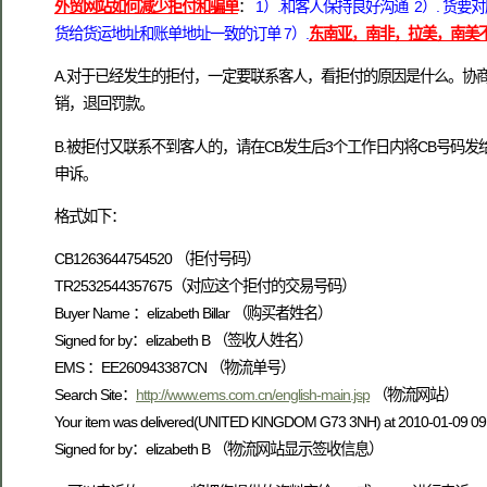
外贸网站如何减少拒付和骗单
：
1）.和客人保持良好沟通 2）. 货要
货给货运地址和账单地址一致的订单 7）.
东南亚，南非，拉美，南美
A.对于已经发生的拒付，一定要联系客人，看拒付的原因是什么。协
销，退回罚款。
B.被拒付又联系不到客人的，请在CB发生后3个工作日内将CB号码
申诉。
格式如下：
CB1263644754520 （拒付号码）
TR2532544357675（对应这个拒付的交易号码）
Buyer Name ：elizabeth Billar （购买者姓名）
Signed for by：elizabeth B （签收人姓名）
EMS ：EE260943387CN （物流单号）
Search Site：
http://www.ems.com.cn/english-main.jsp
（物流网站）
Your item was delivered(UNITED KINGDOM G73 3NH) at 2010-01-09 09
Signed for by：elizabeth B （物流网站显示签收信息）