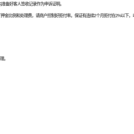
内准备好客人签收记录作为申诉证明。
了押金比例和处理费，请商户控制好拒付率。保证有连续2个月拒付在2%以下
处理。