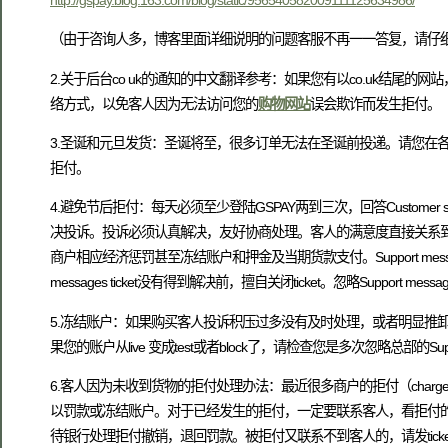
（由于咨询人多，博客里面详细说明的问题客服不再一一答复，请仔
2.关于后台co uk的通知的中文翻译参考：如果您有以co.uk结
络方式，以免客人因为无法访问您的
购物网站
误会欺诈而发生拒付。
3.圣诞和元旦发货：圣诞将至，很多订单无法在圣诞前投递。请您在
拒付。
4.避免节后拒付：每天必须至少登陆GSPAY两到三次，回答Customer support 
决投诉。投诉必须认真解决，友好协商处理。客人的满意度直接关系到商
商户相应经济惩罚甚至冻结账户和押金及当期货款支付。Support mes
messages ticket没有得到解决前，擅自关闭ticket。忽略Support 
5.冻结账户：如果购买客人投诉积压过多没有及时处理，或者明显推
果您的账户从live 变成test或者block了，请检查您是多次忽略总部的Support
6.客人因为未收到货物的拒付处理办法：最近很多商户的拒付（charge back）超
以罚款或冻结账户。对于已经发生的拒付，一定要联系客人，看拒付的
待银行处理拒付撤销，退回罚款。被拒付又联系不到客人的，请发tic