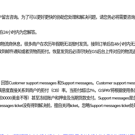
户留言咨询。为了可以更好更快的协助您处理和解决问题，请您务必将需要咨询
专人在24小时内为您解答。
物流商休息，很多商户在农历年假期无法按时发货。接到订单后在48小时内无
到邮件通知或者货物而拒付。恢复发货后必须尽快在GS后台上传对应的物流
upport messages 和Support messages。Customer support 
度直接关系到商户的拒付（CB）率。当拒付超过2%，GSPAY将根据使用条
0000美金不等）甚至冻结账户和押金及当期货款支付。Support messag
ges ticket没有得到解决前，擅自关闭ticket。忽略Support messages t