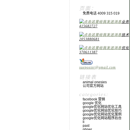
页面：
免费电话 4009 315 019
业务
415682727
技术
2053880681
优化
370611387
xueposter@gmail.com
链接表
animal onesies
公司官方网站
categories:
facebook 营销
google 优化
google优化网站优化工具
google优化网站优化技巧
google优化网站优化案例
google优化网站程序后台
li
past
phper