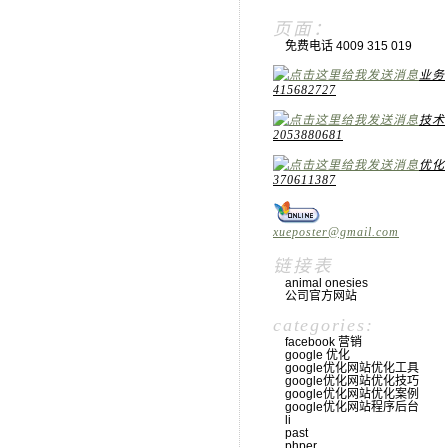
页面：
免费电话 4009 315 019
业务
415682727
技术
2053880681
优化
370611387
xueposter@gmail.com
链接表
animal onesies
公司官方网站
categories:
facebook 营销
google 优化
google优化网站优化工具
google优化网站优化技巧
google优化网站优化案例
google优化网站程序后台
li
past
phper