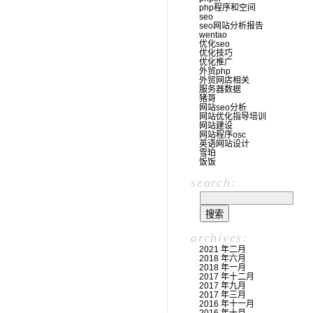
php程序和空间
seo
seo网站分析报告
wentao
优化seo
优化技巧
优化推广
外贸php
外贸网店相关
服务器数据
猪哥
网站seo分析
网站优化指导培训
网站建设
网站程序osc
英语网站设计
雪珀
饭饭
search:
archives:
2021 年二月
2018 年六月
2018 年一月
2017 年十二月
2017 年九月
2017 年三月
2016 年十一月