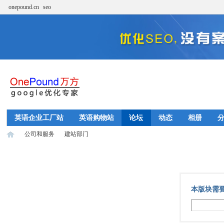
onepound.cn
seo
英语企业工厂站
英语购物站
论坛
动态
相册
公司和服务
建站部门
w
›
›
本版块需