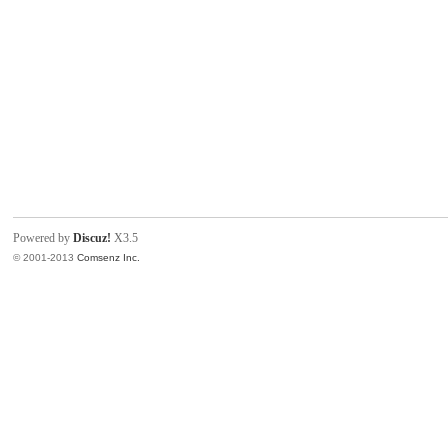
w
Powered by
Discuz!
X3.5
© 2001-2013
Comsenz Inc.
w.