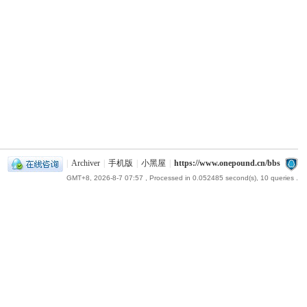
|
Archiver
|
手机版
|
小黑屋
|
https://www.onepound.cn/bbs
GMT+8, 2026-8-7 07:57
, Processed in 0.052485 second(s), 10 queries .