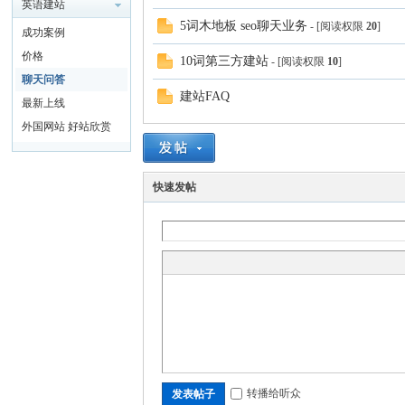
英语建站
5词木地板 seo聊天业务
- [阅读权限
20
]
成功案例
价格
10词第三方建站
- [阅读权限
10
]
聊天问答
w
建站FAQ
最新上线
外国网站 好站欣赏
快速发帖
w.
转播给听众
发表帖子