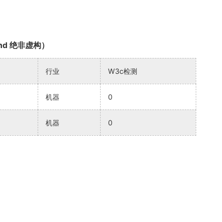
nd 绝非虚构）
行业
W3c检测
机器
0
机器
0