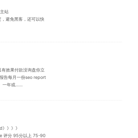
司主站
除了增加信任度，避免黑客，还可以快
后，且有效果付款没询盘你立
一份seo report
》一年或……
nd》》》》
 评分 95分以上 75-90