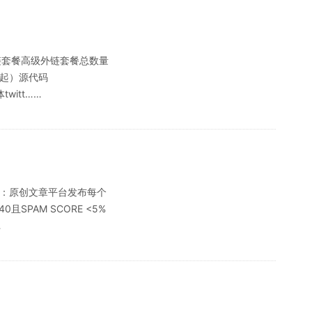
础外链套餐高级外链套餐总数量
个月起）源代码
witt……
 数量：原创文章平台发布每个
PAM SCORE <5%
…