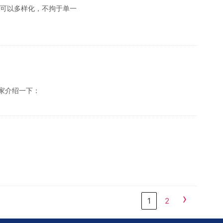
都可以多样化，不拘于单一
大家介绍一下：
。
›
1
2