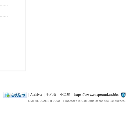
|
Archiver
|
手机版
|
小黑屋
|
https://www.onepound.cn/bbs
GMT+8, 2026-8-8 09:46
, Processed in 0.082585 second(s), 10 queries .