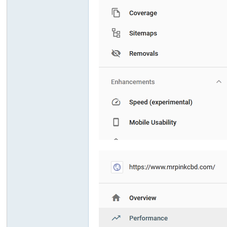
ou
nd
.cn