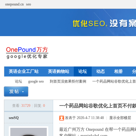
onepound.cn
seo
英语企业工厂站
英语购物站
论坛
动态
相册
论坛
google seo
到首页没效果拒付案例
一个药品网站谷歌优化上首页
一个药品网站谷歌优化上首页不付
查看:
31729
|
回复:
0
w
»
›
›
›
seoSQ
发表于 2020-4-7 11:38:48
|
显示全部楼层
最近广州万方 Onepound 在帮一个药品
客户网站：mrpinkcbd.com