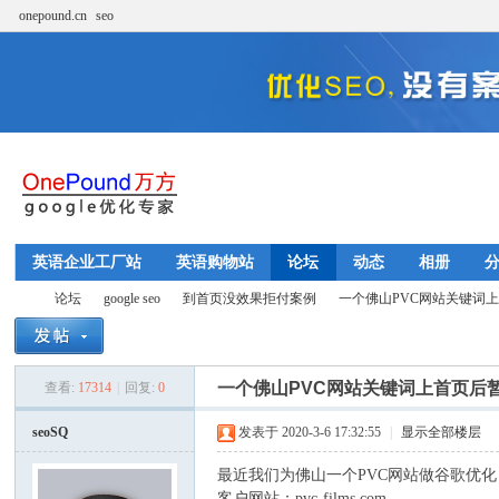
onepound.cn
seo
英语企业工厂站
英语购物站
论坛
动态
相册
论坛
google seo
到首页没效果拒付案例
一个佛山PVC网站关键词上首
一个佛山PVC网站关键词上首页后
查看:
17314
|
回复:
0
w
»
›
›
›
seoSQ
发表于 2020-3-6 17:32:55
|
显示全部楼层
最近我们为佛山一个PVC网站做谷歌优
客户网站：pvc-films.com