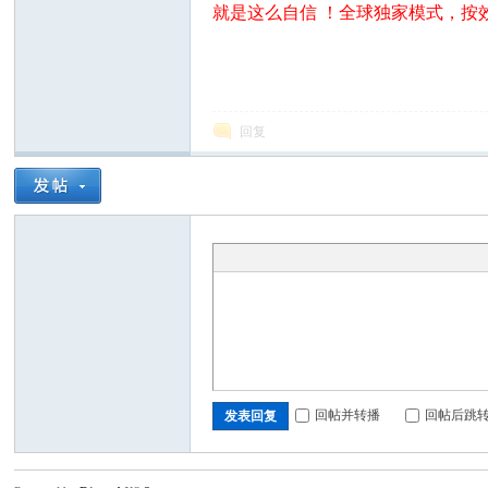
ou
就是这么自信 ！
全球独家模式，按
回复
nd
回帖并转播
回帖后跳
发表回复
.cn